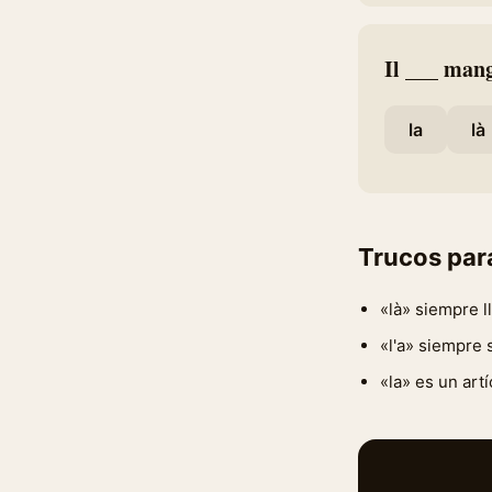
Il ___ man
la
là
Trucos par
«là» siempre l
«l'a» siempre s
«la» es un art