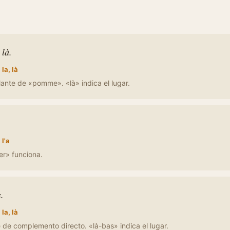
là.
:
la, là
elante de «pomme». «là» indica el lugar.
:
l'a
ier» funciona.
.
:
la, là
de complemento directo. «là-bas» indica el lugar.