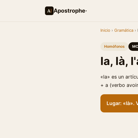
Apostrophe·
Inicio
›
Gramática
› l
Homófonos
MC
la, là, l
«la» es un artíc
+ a (verbo avoir
Lugar: «là». V