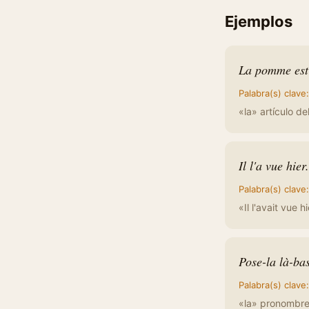
Ejemplos
La pomme est 
Palabra(s) clave
«la» artículo d
Il l'a vue hier.
Palabra(s) clave
«Il l'avait vue h
Pose-la là-bas
Palabra(s) clave
«la» pronombre 