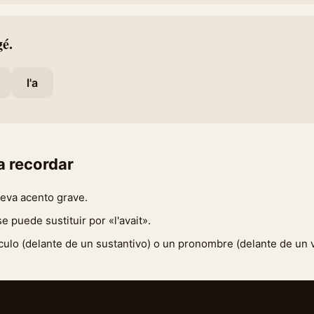
gé.
l'a
a recordar
leva acento grave.
e puede sustituir por «l'avait».
ículo (delante de un sustantivo) o un pronombre (delante de un 