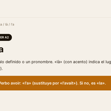
a / là / l'a
ER A2
'a
ulo definido o un pronombre. «là» (con acento) indica el luga
).
erbo avoir: «l'a» (sustituye por «l'avait»). Si no, es «la».