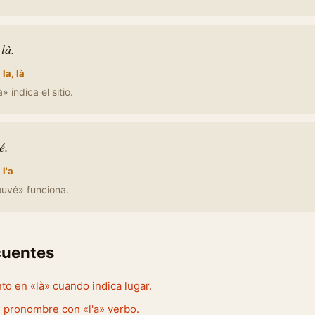
 là.
:
la, là
à» indica el sitio.
é.
:
l'a
rouvé» funciona.
cuentes
nto en «là» cuando indica lugar.
» pronombre con «l'a» verbo.