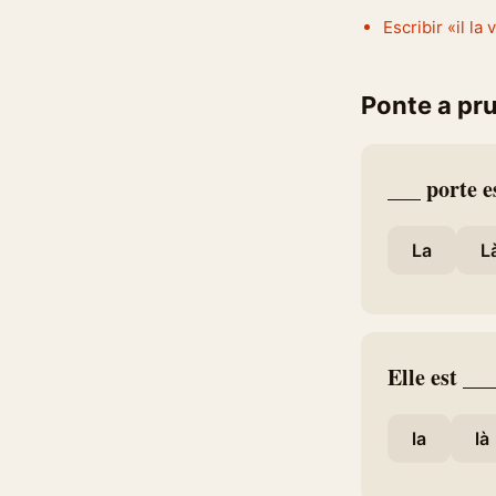
Escribir «il la 
Ponte a pr
___ porte e
La
L
Elle est ___
la
là