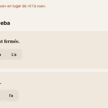
vue» en lugar de «il l'a vue».
ueba
st fermée.
à
L'a
.
l'a