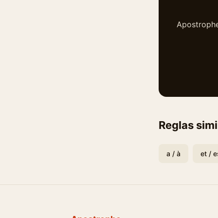
Apostrophe·
Reglas simi
a / à
et / e