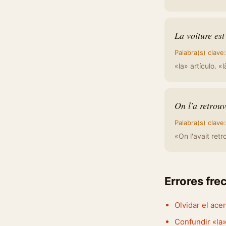
La voiture est
Palabra(s) clave
«la» artículo. «l
On l'a retrouv
Palabra(s) clave
«On l'avait ret
Errores fre
Olvidar el ace
Confundir «la