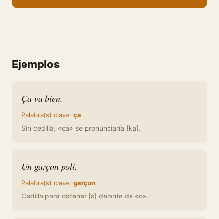
Ejemplos
Ça va bien.
Palabra(s) clave:
ça
Sin cedilla, «ca» se pronunciaría [ka].
Un garçon poli.
Palabra(s) clave:
garçon
Cedilla para obtener [s] delante de «o».