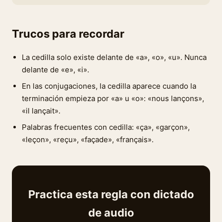
Trucos para recordar
La cedilla solo existe delante de «a», «o», «u». Nunca
delante de «e», «i».
En las conjugaciones, la cedilla aparece cuando la
terminación empieza por «a» u «o»: «nous lançons»,
«il lançait».
Palabras frecuentes con cedilla: «ça», «garçon»,
«leçon», «reçu», «façade», «français».
Practica esta regla con dictado
de audio