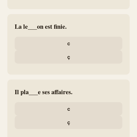
La le___on est finie.
c
ç
Il pla___e ses affaires.
c
ç