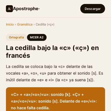
Apostrophe·
Descargar
Inicio
›
Gramática
› Cedilla («ç»)
Ortografía
MCER A2
La cedilla bajo la «c» («ç») en
francés
La cedilla se coloca bajo la «c» delante de las
vocales «a», «o», «u» para obtener el sonido [s]. Es
inútil delante de «e» e «i» (la «c» ya suena [s]).
«C» + «a»/«o»/«u»: sonido [k]. «Ç» +
«a»/«o»/«u»: sonido [s]. Delante de «e»/«i»:
no hace falta cedilla.