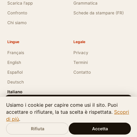
Scarica l'app
Grammatica
Confronto
Schede da stampare (FR)
Chi siamo
Lingue
Legale
Français
Privacy
English
Termini
Español
Contatto
Deutsch
Italiano
Apostrophe is also available in English.
Usiamo i cookie per capire come usi il sito. Puoi
accettare o rifiutare, la tua scelta è rispettata.
Would you like to view the site in English?
Scopri
di più
.
© 2026
LMT Digital Creations
. Tutti i diritti riservati.
·
Switch to English
No thanks
Ultimo aggiornamento: giugno 2026
Rifiuta
Accetta