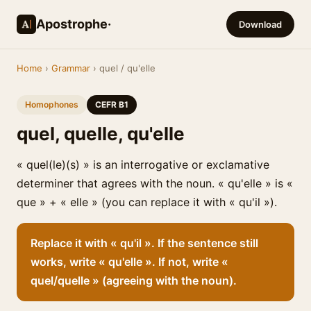
Apostrophe·
Download
Home
›
Grammar
› quel / qu'elle
Homophones
CEFR B1
quel, quelle, qu'elle
« quel(le)(s) » is an interrogative or exclamative
determiner that agrees with the noun. « qu'elle » is «
que » + « elle » (you can replace it with « qu'il »).
Replace it with « qu'il ». If the sentence still
works, write « qu'elle ». If not, write «
quel/quelle » (agreeing with the noun).