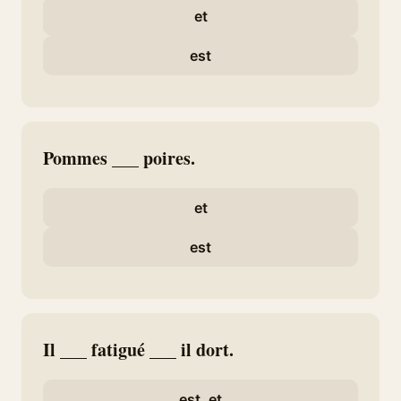
et
est
Pommes ___ poires.
et
est
Il ___ fatigué ___ il dort.
est, et