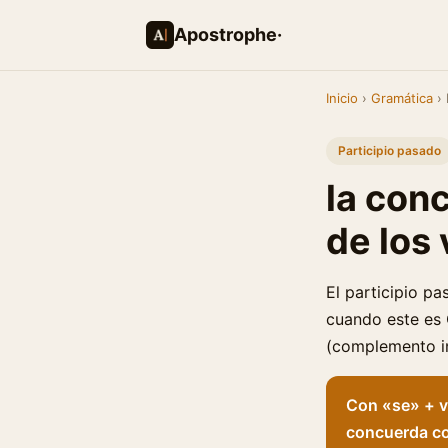
Apostrophe·
Inicio
›
Gramática
› 
Participio pasado
la con
de los
El participio p
cuando este es 
(complemento i
Con «se» + v
concuerda con