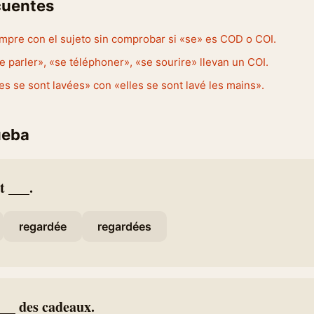
cuentes
mpre con el sujeto sin comprobar si «se» es COD o COI.
e parler», «se téléphoner», «se sourire» llevan un COI.
es se sont lavées» con «elles se sont lavé les mains».
ueba
t ___.
regardée
regardées
 ___ des cadeaux.