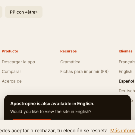
PP con «être»
Producto
Recursos
Idiomas
Descargar la app
Gramática
Françai
Comparar
Fichas para imprimir (FR)
English
Acerca de
Español
Deutsch
Italiano
Apostrophe is also available in English.
Would you like to view the site in English?
Switch to English
No thanks
edes aceptar o rechazar, tu elección se respeta.
6
LMT Digital Creations
. Todos los derechos reservados.
·
Última actualización: ju
Más infor