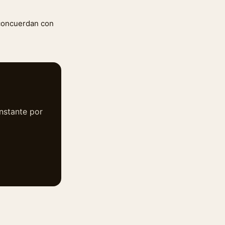
 concuerdan con
instante por