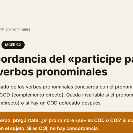
PP pronominales
MCER B2
cordancia del «participe 
 verbos pronominales
asado de los verbos pronominales concuerda con el pronomb
COD (complemento directo). Queda invariable si el prono
ndirecto) o si hay un COD colocado después.
erbo, pregúntate: ¿el pronombre «se» es COD o COI? Si e
 el sujeto. Si es COI, no hay concordancia.