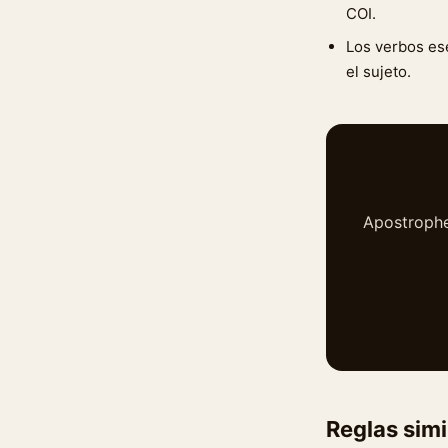
COI.
Los verbos es
el sujeto.
Apostrophe·
Reglas simi