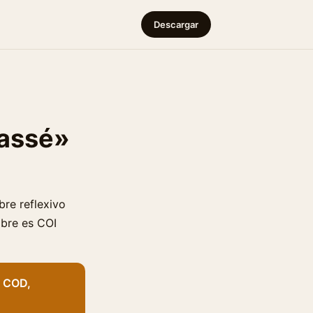
Descargar
passé»
re reflexivo
mbre es COI
s COD,