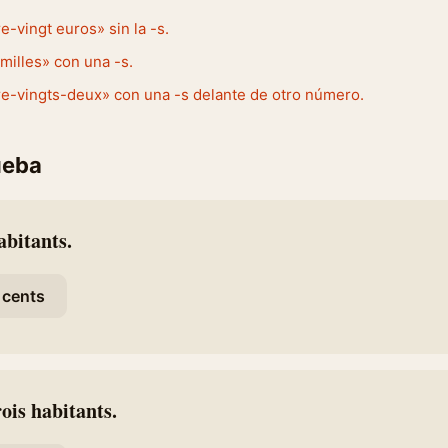
e-vingt euros» sin la -s.
 milles» con una -s.
re-vingts-deux» con una -s delante de otro número.
ueba
abitants.
cents
ois habitants.