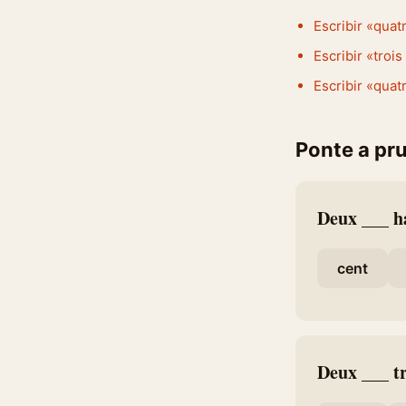
Escribir «quatr
Escribir «trois
Escribir «quat
Ponte a pr
Deux ___ h
cent
Deux ___ tr