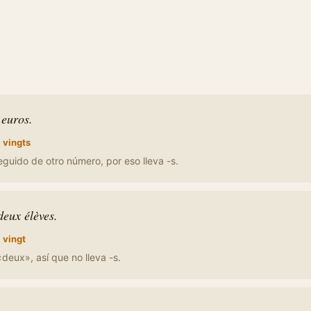
 euros.
:
vingts
eguido de otro número, por eso lleva -s.
deux élèves.
:
vingt
deux», así que no lleva -s.