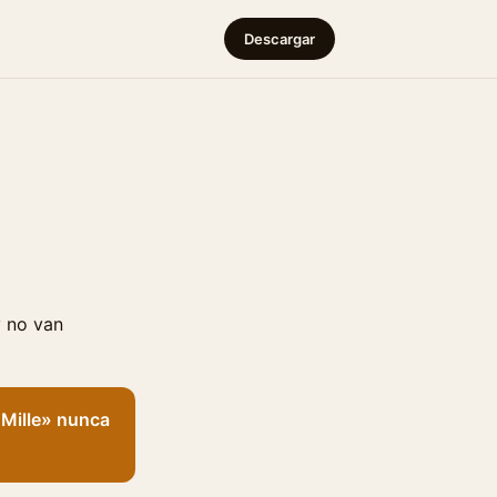
Descargar
y no van
 «Mille» nunca