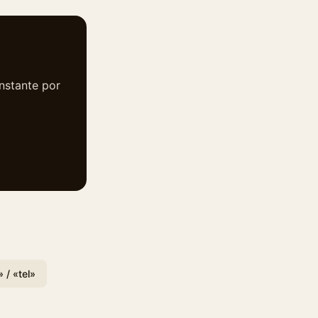
instante por
/ «tel»