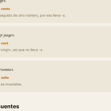
ges.
:
cents
seguido de otro número, por eso lleva -s.
gt pages.
:
cent
vingt», así que no lleva -s.
rsonnes.
:
mille
es invariable.
cuentes