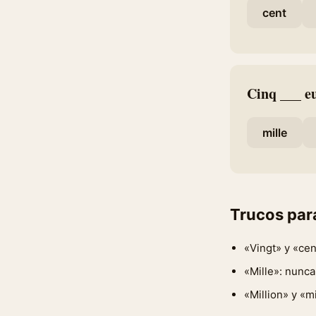
cent
Cinq ___ e
mille
Trucos par
«Vingt» y «cen
«Mille»: nunca
«Million» y «m