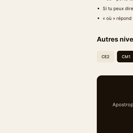
Si tu peux dire
« où » répond 
Autres nive
CE2
CM1
Apostrop