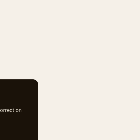
1
orrection