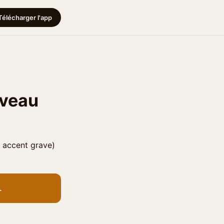
Télécharger l'app
iveau
c accent grave)
.