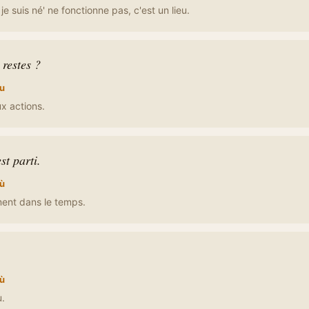
 je suis né' ne fonctionne pas, c'est un lieu.
 restes ?
u
x actions.
st parti.
ù
ent dans le temps.
ù
u.