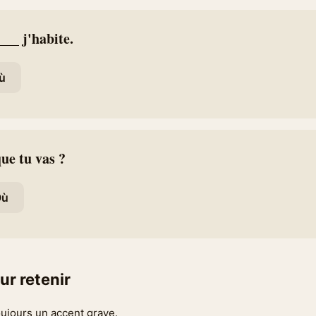
__ j'habite.
ù
que tu vas ?
Où
ur retenir
oujours un accent grave.