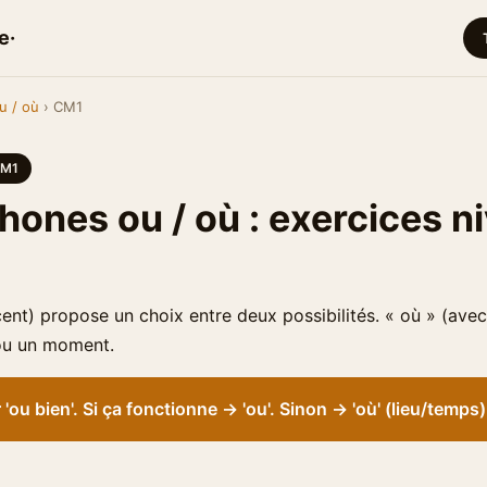
e·
u / où
› CM1
M1
ones ou / où : exercices n
cent) propose un choix entre deux possibilités. « où » (ave
 ou un moment.
'ou bien'. Si ça fonctionne → 'ou'. Sinon → 'où' (lieu/temps)