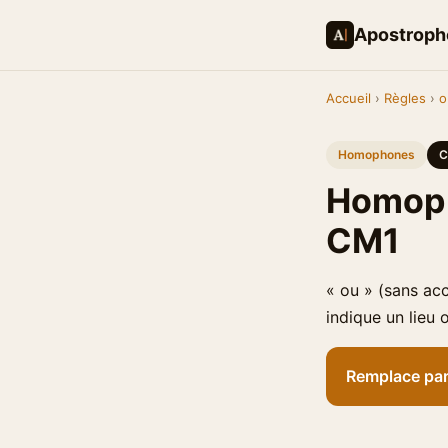
Apostroph
Accueil
›
Règles
›
o
Homophones
C
Homoph
CM1
« ou » (sans ac
indique un lieu
Remplace par 