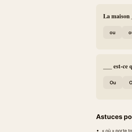
La maison _
ou
o
___ est-ce 
Ou
Astuces po
« où » porte t