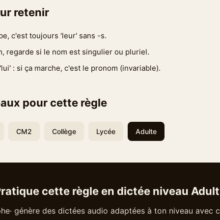
ur retenir
, c'est toujours 'leur' sans -s.
 regarde si le nom est singulier ou pluriel.
ui' : si ça marche, c'est le pronom (invariable).
aux pour cette règle
CM2
Collège
Lycée
Adulte
ratique cette règle en dictée niveau Adul
he· génère des dictées audio adaptées à ton niveau avec c