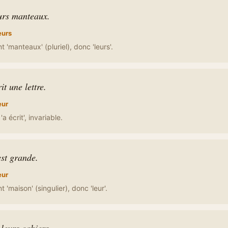
eurs manteaux.
eurs
 'manteaux' (pluriel), donc 'leurs'.
it une lettre.
eur
 écrit', invariable.
st grande.
eur
 'maison' (singulier), donc 'leur'.