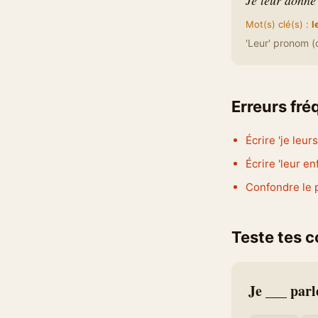
Je leur donne 
Mot(s) clé(s) :
l
'Leur' pronom (d
Erreurs fr
Écrire 'je leur
Écrire 'leur e
Confondre le 
Teste tes 
Je ___ parl