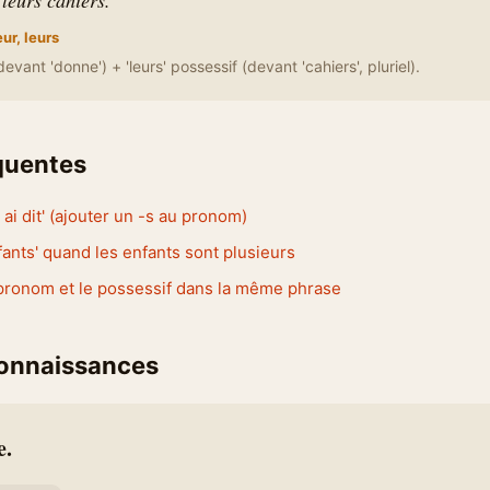
leurs cahiers.
eur, leurs
evant 'donne') + 'leurs' possessif (devant 'cahiers', pluriel).
équentes
s ai dit' (ajouter un -s au pronom)
nfants' quand les enfants sont plusieurs
pronom et le possessif dans la même phrase
connaissances
e.