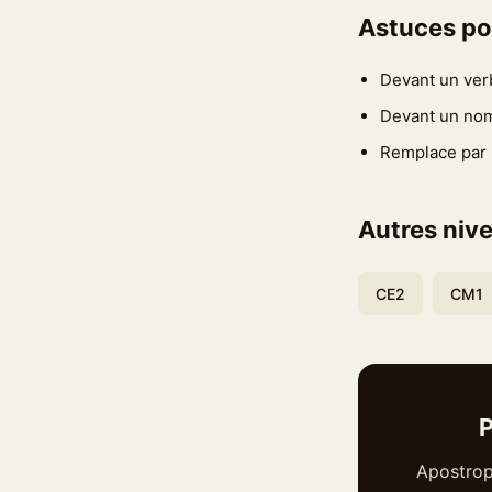
Astuces po
Devant un verbe
Devant un nom,
Remplace par 'l
Autres nive
CE2
CM1
P
Apostrop