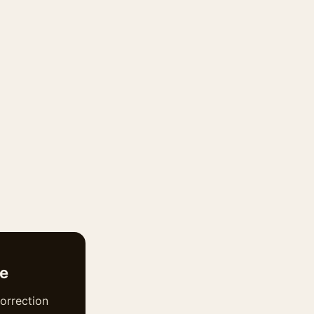
te
orrection