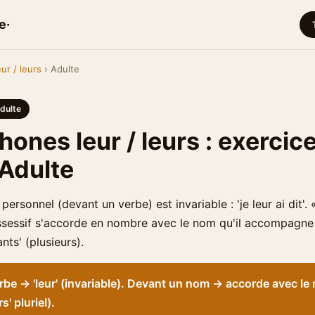
e·
eur / leurs
› Adulte
dulte
nes leur / leurs : exercic
 Adulte
ersonnel (devant un verbe) est invariable : 'je leur ai dit'. «
sessif s'accorde en nombre avec le nom qu'il accompagne :
ants' (plusieurs).
be → 'leur' (invariable). Devant un nom → accorde avec le n
rs' pluriel).