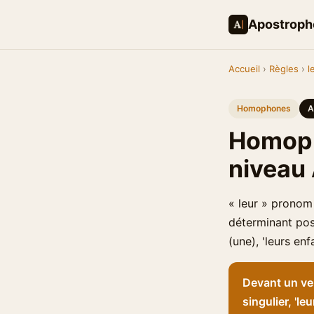
Apostroph
Accueil
›
Règles
›
l
Homophones
A
Homopho
niveau
« leur » pronom p
déterminant pos
(une), 'leurs enf
Devant un ver
singulier, 'leu