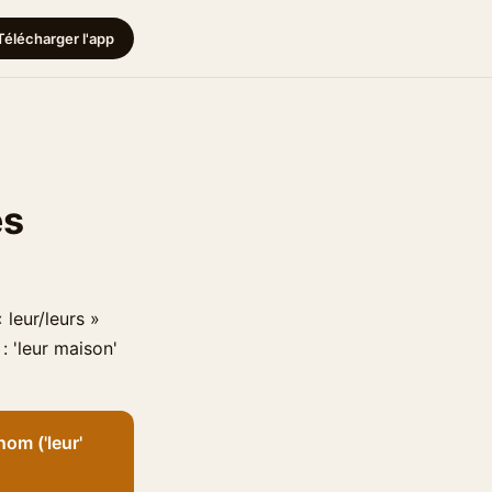
Télécharger l'app
es
 leur/leurs »
 'leur maison'
om ('leur'