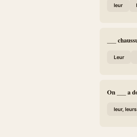
leur
___ chaussu
Leur
On ___ a d
leur, leurs