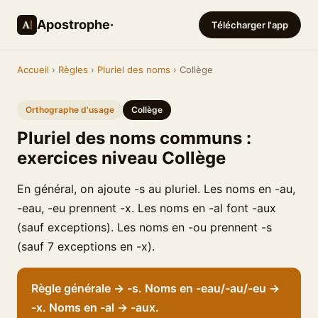
Apostrophe·
Télécharger l'app
Accueil
›
Règles
›
Pluriel des noms
› Collège
Orthographe d'usage
Collège
Pluriel des noms communs :
exercices niveau Collège
En général, on ajoute -s au pluriel. Les noms en -au,
-eau, -eu prennent -x. Les noms en -al font -aux
(sauf exceptions). Les noms en -ou prennent -s
(sauf 7 exceptions en -x).
Règle générale → -s. Noms en -eau/-au/-eu →
-x. Noms en -al → -aux.