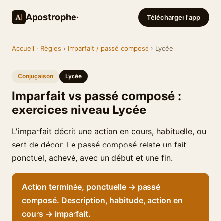
Apostrophe·
Télécharger l'app
Accueil
›
Règles
›
Imparfait / passé composé
› Lycée
Conjugaison
Lycée
Imparfait vs passé composé :
exercices niveau Lycée
L'imparfait décrit une action en cours, habituelle, ou
sert de décor. Le passé composé relate un fait
ponctuel, achevé, avec un début et une fin.
Action terminée, ponctuelle → passé
composé. Description, habitude, action en
cours → imparfait.