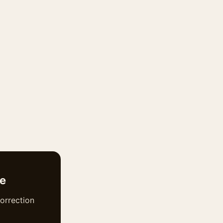
te
orrection