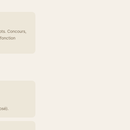
ots. Concours,
fonction
osé).