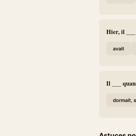
Hier, il __
avait
Il ___ quan
dormait, s
Astuces po