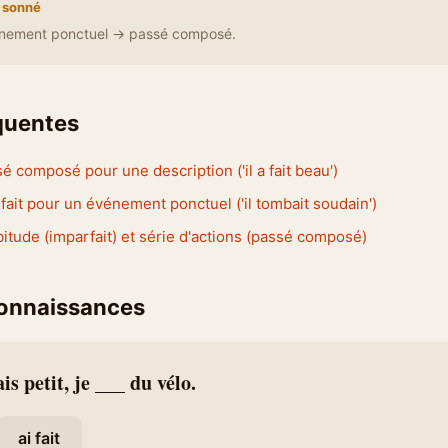
 sonné
énement ponctuel → passé composé.
équentes
sé composé pour une description ('il a fait beau')
arfait pour un événement ponctuel ('il tombait soudain')
tude (imparfait) et série d'actions (passé composé)
connaissances
s petit, je ___ du vélo.
ai fait