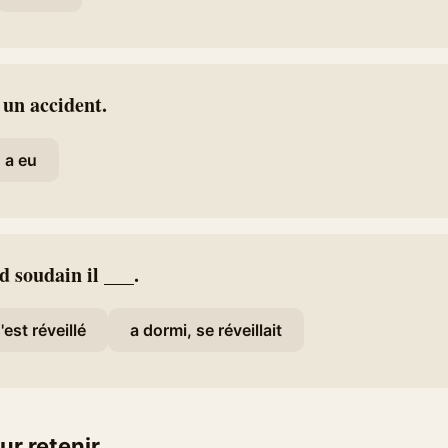
_ un accident.
a eu
d soudain il ___.
'est réveillé
a dormi, se réveillait
ur retenir