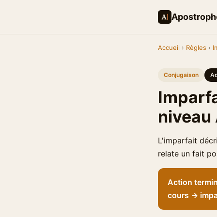
Apostroph
Accueil
›
Règles
›
I
Conjugaison
Ad
Imparfa
niveau
L'imparfait décr
relate un fait p
Action termi
cours → impar