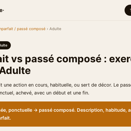
e·
mparfait / passé composé
› Adulte
ulte
it vs passé composé : exer
 Adulte
it une action en cours, habituelle, ou sert de décor. Le pa
onctuel, achevé, avec un début et une fin.
née, ponctuelle → passé composé. Description, habitude, a
fait.