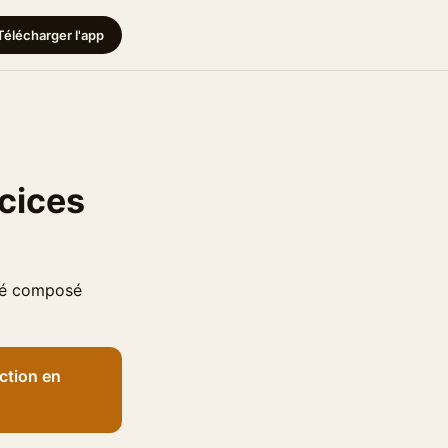
Télécharger l'app
cices
ssé composé
ction en