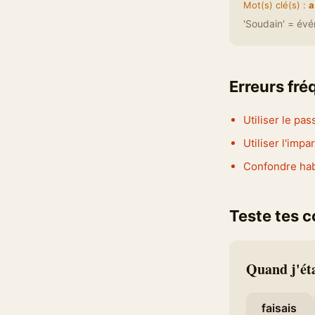
Mot(s) clé(s) :
a
'Soudain' = év
Erreurs fr
Utiliser le pas
Utiliser l'imp
Confondre habi
Teste tes 
Quand j'étai
faisais