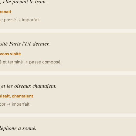
elle prenait le train.
renait
e passé → imparfait.
ité Paris l'été dernier.
vons visité
 et terminé → passé composé.
u et les oiseaux chantaient.
aisait, chantaient
cor → imparfait.
éléphone a sonné.