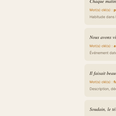
Chaque matin, 
Mot(s) clé(s) :
p
Habitude dans l
Nous avons vis
Mot(s) clé(s) :
a
Événement daté
Il faisait bea
Mot(s) clé(s) :
f
Description, dé
Soudain, le t