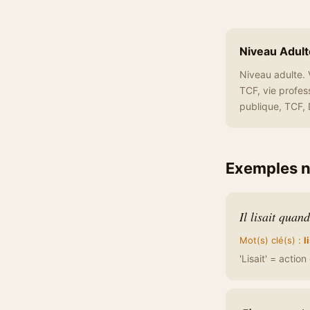
Niveau Adult
Niveau adulte. 
TCF, vie profes
publique, TCF, D
Exemples n
Il lisait quand
Mot(s) clé(s) :
l
'Lisait' = acti