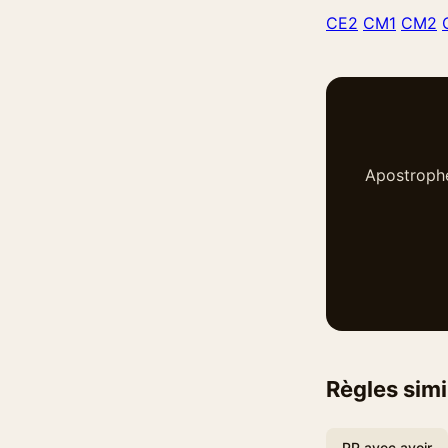
CE2
CM1
CM2
Apostrophe
Règles simi
PP avec avoir