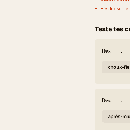
Hésiter sur le
Teste tes 
Des ___.
choux-fle
Des ___.
après-mid