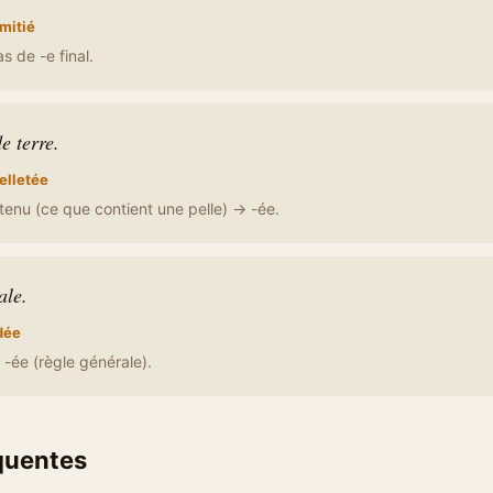
mitié
s de -e final.
e terre.
elletée
enu (ce que contient une pelle) → -ée.
ale.
dée
-ée (règle générale).
équentes