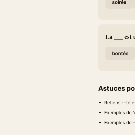
soirée
La ___ est 
bontée
Astuces po
Retiens : -té 
Exemples de 'c
Exemples de -té