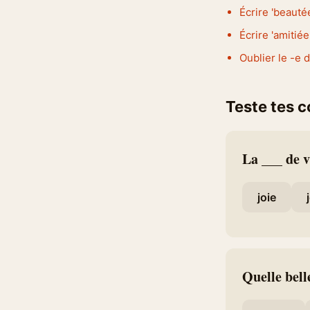
Écrire 'beautée
Écrire 'amitiée
Oublier le -e 
Teste tes 
La ___ de v
joie
Quelle bell