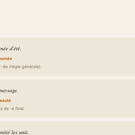
née d'été.
ournée
-ée (règle générale).
paysage.
eauté
 de -e final.
itié les unit.