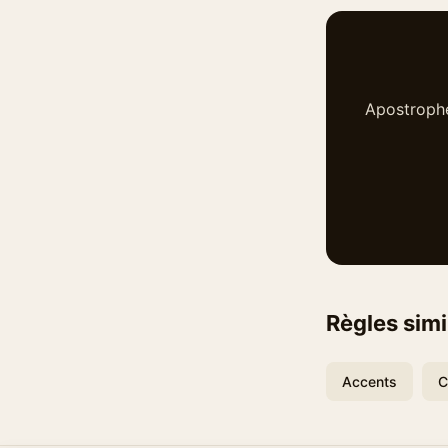
Apostrophe
Règles simi
Accents
C