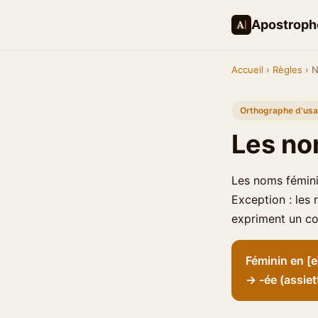
Apostroph
Accueil
›
Règles
› N
Orthographe d'us
Les nom
Les noms fémini
Exception : les 
expriment un con
Féminin en [e
→ -ée (assiet