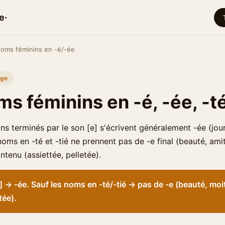
e·
oms féminins en -é/-ée
age
s féminins en -é, -ée, -té
ns terminés par le son [e] s'écrivent généralement -ée (jou
noms en -té et -tié ne prennent pas de -e final (beauté, amiti
tenu (assiettée, pelletée).
] → -ée. Sauf les noms en -té/-tié → pas de -e (beauté, moi
tée).