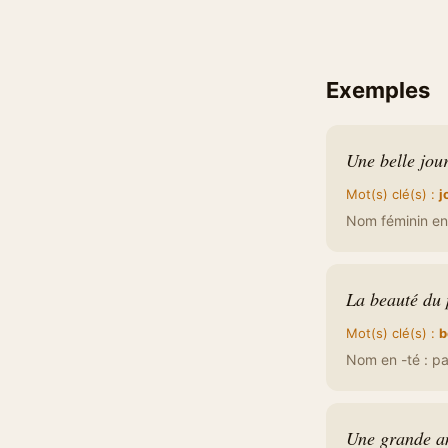
Exemples
Une belle jour
Mot(s) clé(s) :
j
Nom féminin en 
La beauté du 
Mot(s) clé(s) :
b
Nom en -té : pas
Une grande am