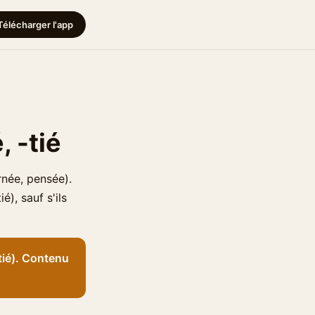
Télécharger l'app
, -tié
rnée, pensée).
é), sauf s'ils
tié). Contenu