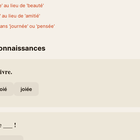
' au lieu de 'beauté'
' au lieu de 'amitié'
dans 'journée' ou 'pensée'
connaissances
ivre.
joié
joiée
e ___ !