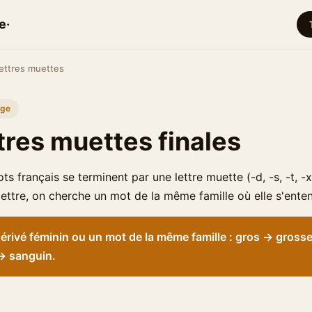
e·
ettres muettes
age
tres muettes finales
 français se terminent par une lettre muette (-d, -s, -t, -x
lettre, on cherche un mot de la même famille où elle s'ente
rivé féminin ou un mot de la même famille : gros → grosse
 → sanguin.