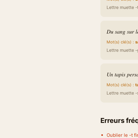
Lettre muette -t 
Du sang sur le
Mot(s) clé(s) :
s
Lettre muette -g
Un tapis pers
Mot(s) clé(s) :
t
Lettre muette -s 
Erreurs fr
Oublier le -t fi