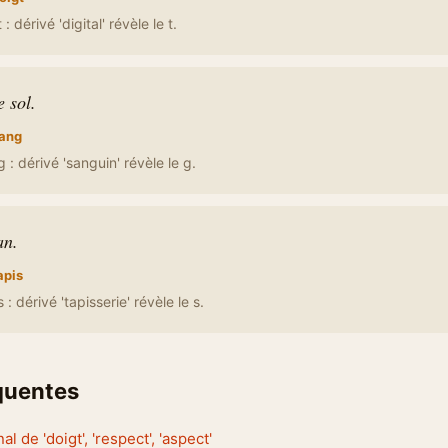
: dérivé 'digital' révèle le t.
 sol.
ang
 : dérivé 'sanguin' révèle le g.
an.
apis
: dérivé 'tapisserie' révèle le s.
équentes
nal de 'doigt', 'respect', 'aspect'