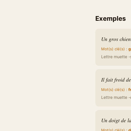
Exemples
Un gros chien
Mot(s) clé(s) :
g
Lettre muette -s
Il fait froid d
Mot(s) clé(s) :
f
Lettre muette -d
Un doigt de l
Mot(s) clé(s) :
d