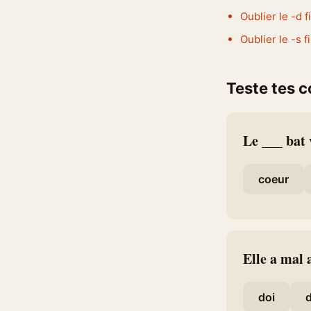
Oublier le -d fi
Oublier le -s fi
Teste tes 
Le ___ bat 
coeur
Elle a mal 
doi
d