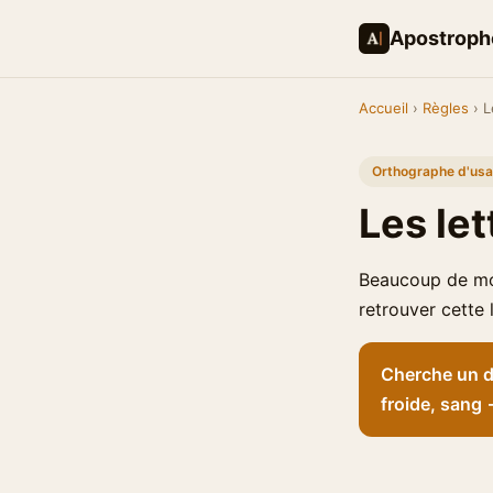
Apostroph
Accueil
›
Règles
› L
Orthographe d'us
Les let
Beaucoup de mots
retrouver cette 
Cherche un dé
froide, sang