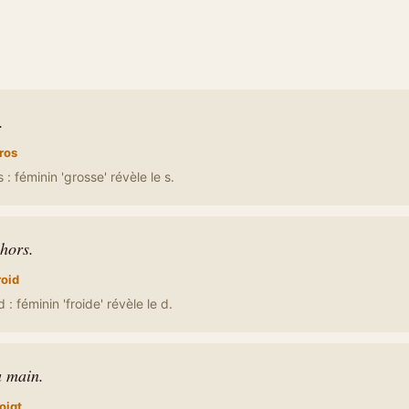
.
ros
 : féminin 'grosse' révèle le s.
ehors.
roid
 : féminin 'froide' révèle le d.
a main.
oigt