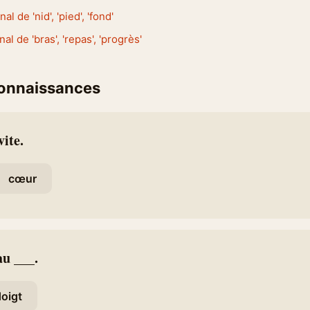
nal de 'nid', 'pied', 'fond'
nal de 'bras', 'repas', 'progrès'
connaissances
vite.
cœur
au ___.
oigt