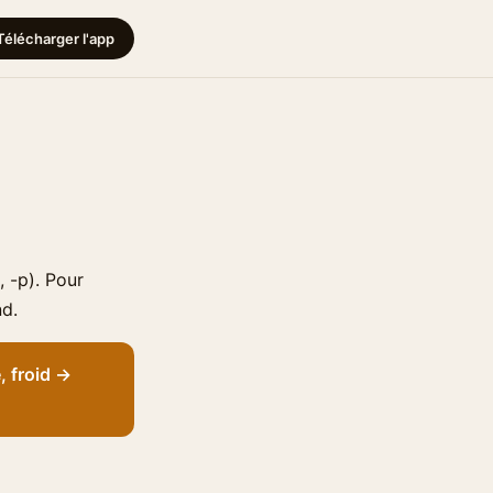
Télécharger l'app
, -p). Pour
nd.
, froid →