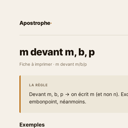
Apostrophe
·
m devant m, b, p
Fiche à imprimer · m devant m/b/p
LA RÈGLE
Devant m, b, p → on écrit m (et non n). E
embonpoint, néanmoins.
Exemples