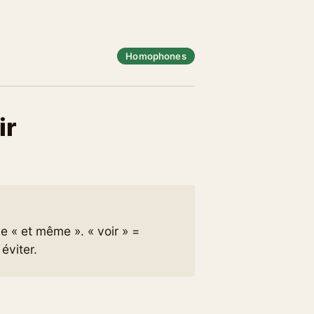
Homophones
ir
e « et même ». « voir » =
éviter.