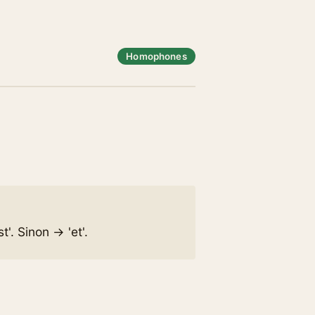
Homophones
t'. Sinon → 'et'.