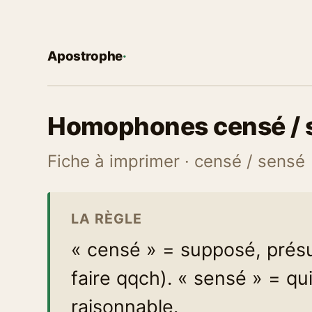
Apostrophe
·
Homophones censé / 
Fiche à imprimer · censé / sensé
LA RÈGLE
« censé » = supposé, prés
faire qqch). « sensé » = qu
raisonnable.