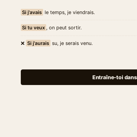
Si j'avais
le temps, je viendrais.
Si tu veux
, on peut sortir.
❌
Si j'aurais
su, je serais venu.
Entraîne-toi dans