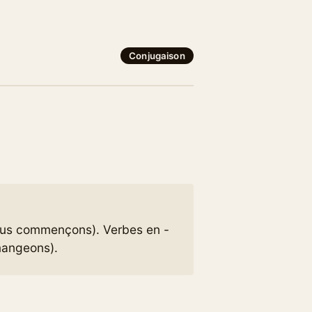
Conjugaison
nous commençons). Verbes en -
mangeons).